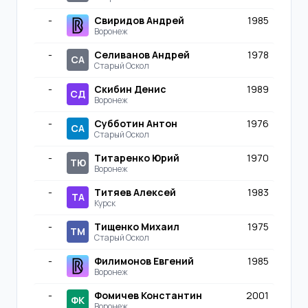
-
Свиридов Андрей
1985
Воронеж
-
Селиванов Андрей
1978
СА
Старый Оскол
-
Скибин Денис
1989
СД
Воронеж
-
Субботин Антон
1976
СА
Старый Оскол
-
Титаренко Юрий
1970
ТЮ
Воронеж
-
Титяев Алексей
1983
ТА
Курск
-
Тищенко Михаил
1975
ТМ
Старый Оскол
-
Филимонов Евгений
1985
Воронеж
-
Фомичев Константин
2001
ФК
Воронеж