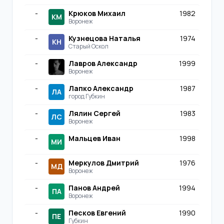
-
Крюков Михаил
1982
КМ
Воронеж
-
Кузнецова Наталья
1974
КН
Старый Оскол
-
Лавров Александр
1999
Воронеж
-
Лапко Александр
1987
ЛА
город Губкин
-
Лялин Сергей
1983
ЛС
Воронеж
-
Мальцев Иван
1998
МИ
-
Меркулов Дмитрий
1976
МД
Воронеж
-
Панов Андрей
1994
ПА
Воронеж
-
Песков Евгений
1990
ПЕ
Губкин