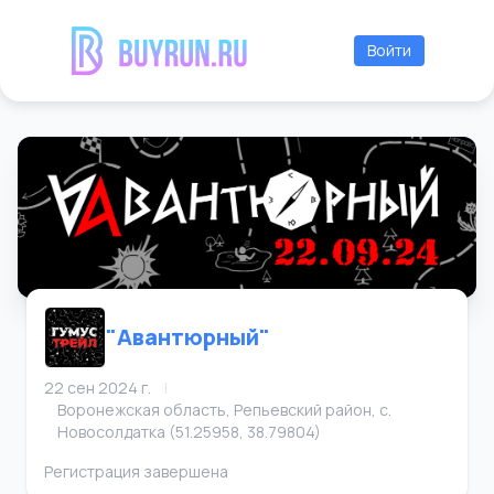
Войти
"Авантюрный"
22 сен 2024 г.
|
Воронежская область, Репьевский район, с.
Новосолдатка (51.25958, 38.79804)
Регистрация завершена