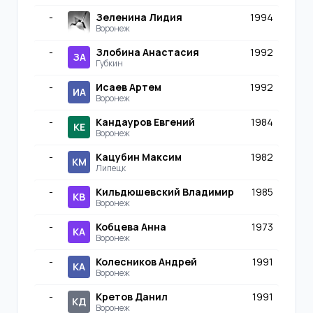
-
Зеленина Лидия
1994
Воронеж
-
Злобина Анастасия
1992
ЗА
Губкин
-
Исаев Артем
1992
ИА
Воронеж
-
Кандауров Евгений
1984
КЕ
Воронеж
-
Кацубин Максим
1982
КМ
Липецк
-
Кильдюшевский Владимир
1985
КВ
Воронеж
-
Кобцева Анна
1973
КА
Воронеж
-
Колесников Андрей
1991
КА
Воронеж
-
Кретов Данил
1991
КД
Воронеж