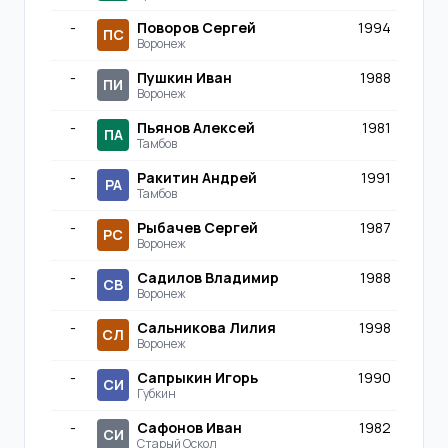
-
Поворов Сергей
1994
ПС
Воронеж
-
Пушкин Иван
1988
ПИ
Воронеж
-
Пьянов Алексей
1981
ПА
Тамбов
-
Ракитин Андрей
1991
РА
Тамбов
-
Рыбачев Сергей
1987
РС
Воронеж
-
Садилов Владимир
1988
СВ
Воронеж
-
Сальникова Лилия
1998
СЛ
Воронеж
-
Сапрыкин Игорь
1990
СИ
Губкин
-
Сафонов Иван
1982
СИ
Старый Оскол