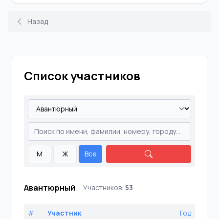
Назад
Список участников
М
Ж
Все
Авантюрный
Участников:
53
#
Участник
Год