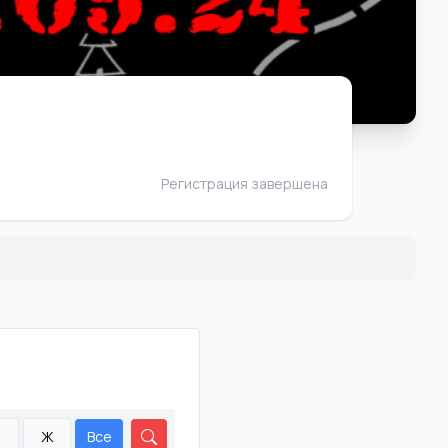
Регистрация завершена
М
Ж
Все