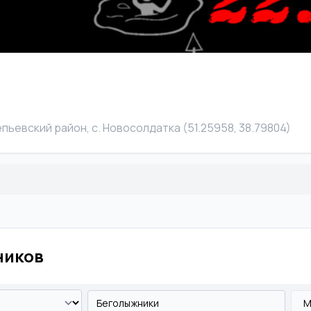
пьевский район, с. Новосолдатка (51.25958, 38.79804)
ников