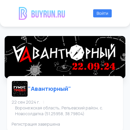
Войти
"Авантюрный"
22 сен 2024 г.
|
Воронежская область, Репьевский район, с.
Новосолдатка (51.25958, 38.79804)
Регистрация завершена