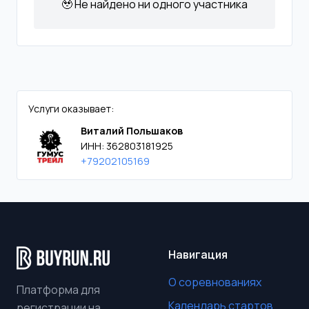
🥹 Не найдено ни одного участника
Услуги оказывает:
Виталий Польшаков
ИНН: 362803181925
+79202105169
Навигация
О соревнованиях
Платформа для
Календарь стартов
регистрации на