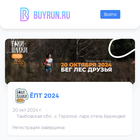
Войти
ЁПТ 2024
20 окт 2024 г.
|
Тамбовская обл., с. Горелое, парк отель Берендей
Регистрация завершена