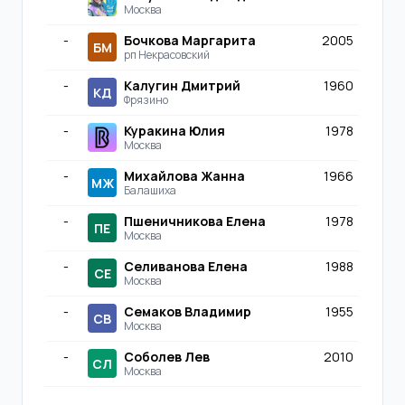
Москва
-
Бочкова Маргарита
2005
БМ
рп Некрасовский
-
Калугин Дмитрий
1960
КД
Фрязино
-
Куракина Юлия
1978
Москва
-
Михайлова Жанна
1966
МЖ
Балашиха
-
Пшеничникова Елена
1978
ПЕ
Москва
-
Селиванова Елена
1988
СЕ
Москва
-
Семаков Владимир
1955
СВ
Москва
-
Соболев Лев
2010
СЛ
Москва