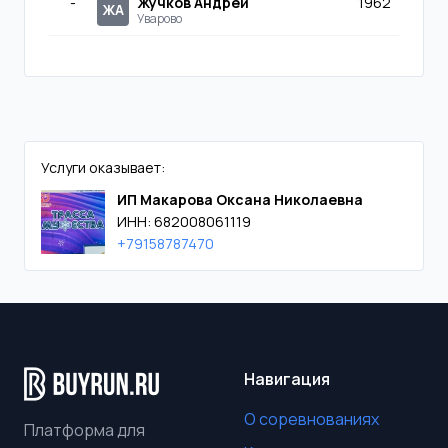
-
Жучков Андрей
1962
ЖА
Уварово
Услуги оказывает:
ИП Макарова Оксана Николаевна
ИНН: 682008061119
+79158787470
Навигация
О соревнованиях
Платформа для