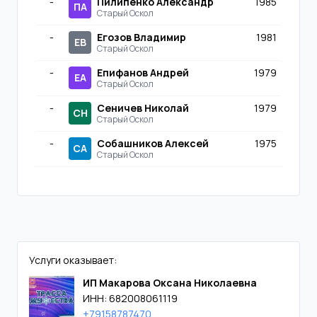
-
Пилипенко Александр
1985
ПА
Старый Оскол
-
Егозов Владимир
1981
ЕВ
Старый Оскол
-
Епифанов Андрей
1979
ЕА
Старый Оскол
-
Сеничев Николай
1979
СН
Старый Оскол
-
Собашников Алексей
1975
СА
Старый Оскол
Услуги оказывает:
ИП Макарова Оксана Николаевна
ИНН: 682008061119
+79158787470