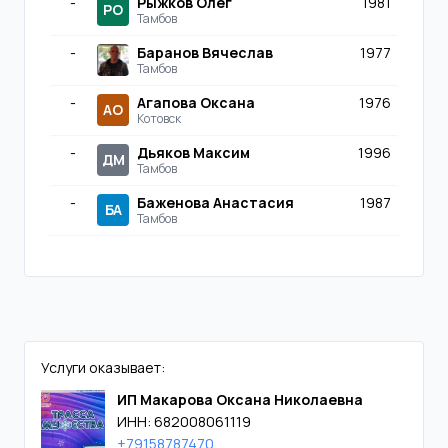
-
Рыжков Олег
1981
РО
Тамбов
-
Баранов Вячеслав
1977
Тамбов
-
Агапова Оксана
1976
АО
Котовск
-
Дьяков Максим
1996
ДМ
Тамбов
-
Баженова Анастасия
1987
БА
Тамбов
Услуги оказывает:
ИП Макарова Оксана Николаевна
ИНН: 682008061119
+79158787470