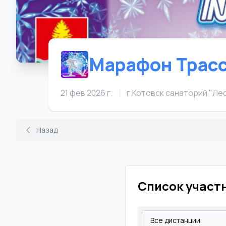
Марафон Трасс
21 фев 2026 г.
|
г.Котовск санаторий "Л
Назад
Список участ