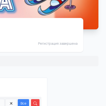
Регистрация завершена
М
Ж
Все