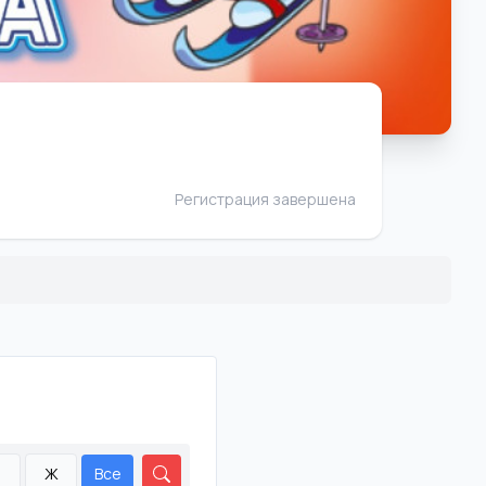
Регистрация завершена
М
Ж
Все