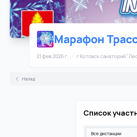
Марафон Трасс
21 фев 2026 г.
|
г.Котовск санаторий "Л
Назад
Список участ