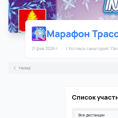
Марафон Трасс
21 фев 2026 г.
|
г.Котовск санаторий "Л
Назад
Список участ