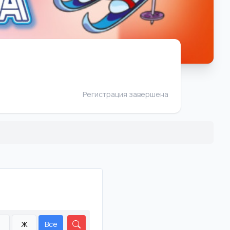
Регистрация завершена
М
Ж
Все