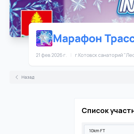
Марафон Трасс
21 фев 2026 г.
|
г.Котовск санаторий "Л
Назад
Список участ