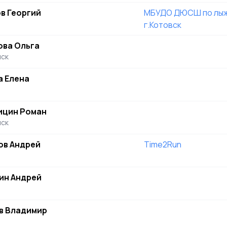
в Георгий
МБУДО ДЮСШ по лыж
г.Котовск
ова Ольга
ск
а Елена
ицин Роман
ск
ов Андрей
Time2Run
ин Андрей
в Владимир