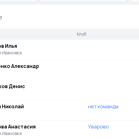
7
Клуб
в Илья
 Ивановка
енко Александр
ков Денис
н Николай
нет команды
ова Анастасия
Уварово
 Ивановка