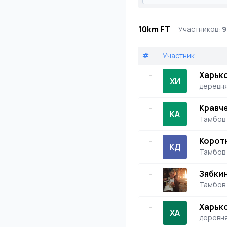
10km FT
Участников:
9
#
Участник
-
Харько
ХИ
деревня
-
Кравч
КА
Тамбов
-
Корот
КД
Тамбов
-
Зябки
Тамбов
-
Харьк
ХА
деревня