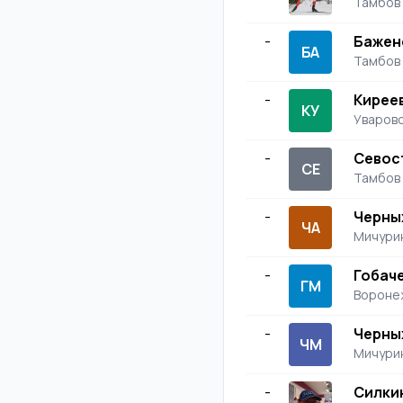
Тамбов
-
Бажен
БА
Тамбов
-
Кирее
КУ
Уваров
-
Севос
СЕ
Тамбов
-
Черны
ЧА
Мичури
-
Гобач
ГМ
Вороне
-
Черны
ЧМ
Мичури
-
Силки