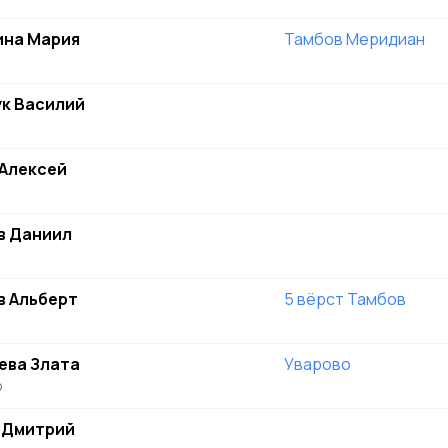
ина Мария
Тамбов Меридиан
ук Василий
 Алексей
в Даниил
в Альберт
5 вёрст Тамбов
ева Злата
Уварово
о
 Дмитрий