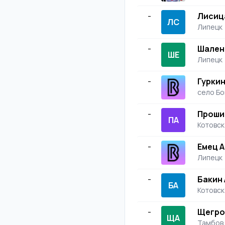
-
Лисиц
ЛС
Липецк
-
Шален
ШЕ
Липецк
-
Гурки
село Б
-
Проши
ПА
Котовск
-
Емец 
Липецк
-
Бакин
БА
Котовск
-
Щегро
ЩА
Тамбов