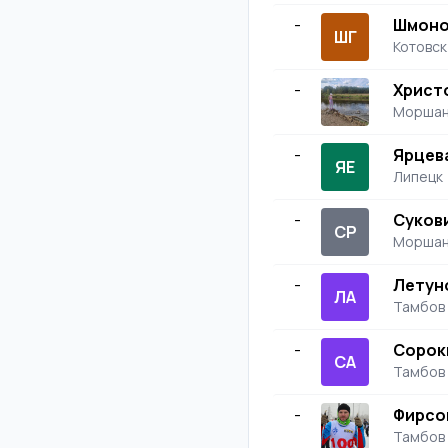
-
Шмоно
ШГ
Котовск
-
Христ
Моршан
-
Ярцев
ЯЕ
Липецк
-
Суков
СР
Моршан
-
Летун
ЛА
Тамбов
-
Сорок
СА
Тамбов
-
Фирсо
Тамбов