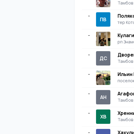
Тамбов
-
Поляк
ПВ
тер Кот
-
Кулаг
рп Знам
-
Дворе
ДС
Тамбов
-
Ильин
поселок
-
Агафо
АН
Тамбов
-
Хренн
ХВ
Тамбов
-
Хахул