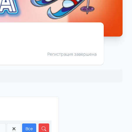
Регистрация завершена
М
Ж
Все