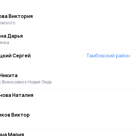
ова Виктория
овского
ина Дарья
енка
цкий Сергей
Тамбовский район
 Никита
 Военсовхоз Новая Ляда
нова Наталия
иков Виктор
ина Мария