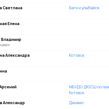
а Светлана
Беги и улыбайся
ная Елена
н Владимир
ондари
на Александра
Котовск
Анна
 Арсений
МБУДО ДЮСШ по лыжн
Котовск
в Александр
Динамо