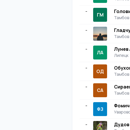
-
Голов
ГМ
Тамбов
-
Гладч
Тамбов
-
Лунев
ЛА
Липецк
-
Обухо
ОД
Тамбов
-
Сирае
СА
Тамбов
-
Фомич
ФЗ
Уваров
-
Дудов