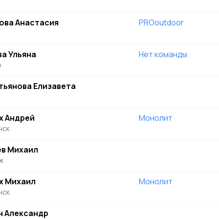
ова Анастасия
PROoutdoor
ва Ульяна
Нет команды
о
тьянова Елизавета
х Андрей
Монолит
нск
ев Михаил
ж
х Михаил
Монолит
нск
н Александр