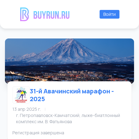
Войти
31-й Авачинский марафон -
2025
13 апр 2025 г.
|
г. Петропавловск-Камчатский, лыже-биатлонный
комплекс им. В. Фатьянова
Регистрация завершена