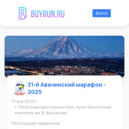
Войти
31-й Авачинский марафон -
2025
13 апр 2025 г.
|
г. Петропавловск-Камчатский, лыже-биатлонный
комплекс им. В. Фатьянова
Регистрация завершена