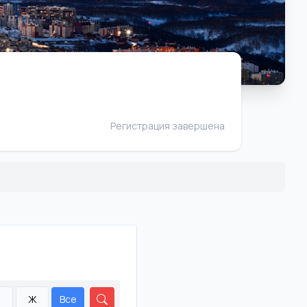
Регистрация завершена
М
Ж
Все