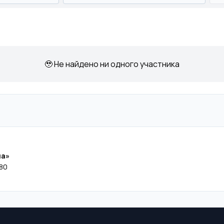
🥹 Не найдено ни одного участника
ча»
80