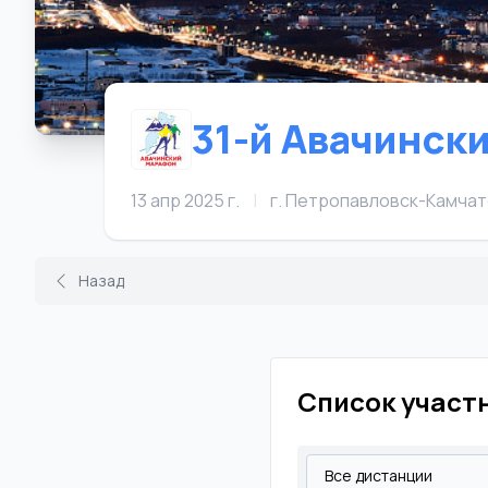
31-й Авачинск
13 апр 2025 г.
|
г. Петропавловск-Камчат
Назад
Список участ