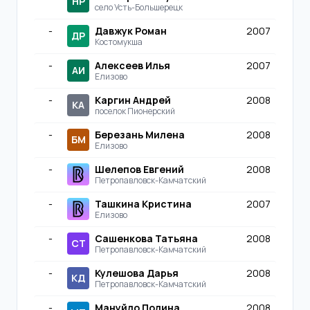
НР
село Усть-Большерецк
-
Давжук Роман
2007
ДР
Костомукша
-
Алексеев Илья
2007
АИ
Елизово
-
Каргин Андрей
2008
КА
поселок Пионерский
-
Березань Милена
2008
БМ
Елизово
-
Шелепов Евгений
2008
Петропавловск-Камчатский
-
Ташкина Кристина
2007
Елизово
-
Сашенкова Татьяна
2008
СТ
Петропавловск-Камчатский
-
Кулешова Дарья
2008
КД
Петропавловск-Камчатский
-
Мануйло Полина
2008