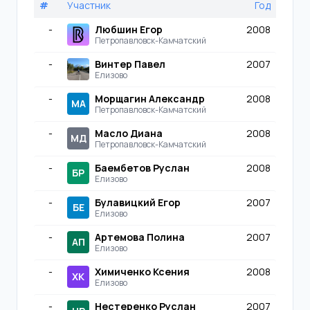
#
Участник
Год
-
Любшин Егор
2008
Петропавловск-Камчатский
-
Винтер Павел
2007
Елизово
-
Морщагин Александр
2008
МА
Петропавловск-Камчатский
-
Масло Диана
2008
МД
Петропавловск-Камчатский
-
Баембетов Руслан
2008
БР
Елизово
-
Булавицкий Егор
2007
БЕ
Елизово
-
Артемова Полина
2007
АП
Елизово
-
Химиченко Ксения
2008
ХК
Елизово
-
Нестеренко Руслан
2007