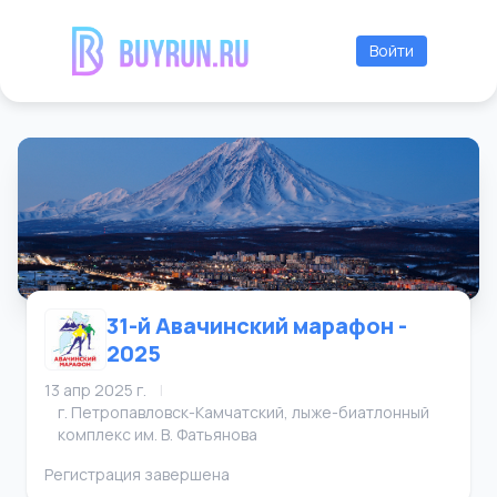
Войти
31-й Авачинский марафон -
2025
13 апр 2025 г.
|
г. Петропавловск-Камчатский, лыже-биатлонный
комплекс им. В. Фатьянова
Регистрация завершена