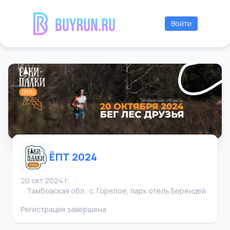
Войти
ЁПТ 2024
20 окт 2024 г.
|
Тамбовская обл., с. Горелое, парк отель Берендей
Регистрация завершена