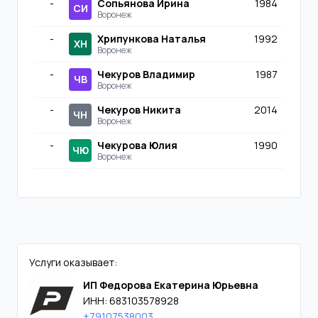
-
Сопьянова Ирина
1984
СИ
Воронеж
-
Хрипункова Наталья
1992
ХН
Воронеж
-
Чекуров Владимир
1987
ЧВ
Воронеж
-
Чекуров Никита
2014
ЧН
Воронеж
-
Чекурова Юлия
1990
ЧЮ
Воронеж
Услуги оказывает:
ИП Федорова Екатерина Юрьевна
ИНН: 683103578928
+79107538003