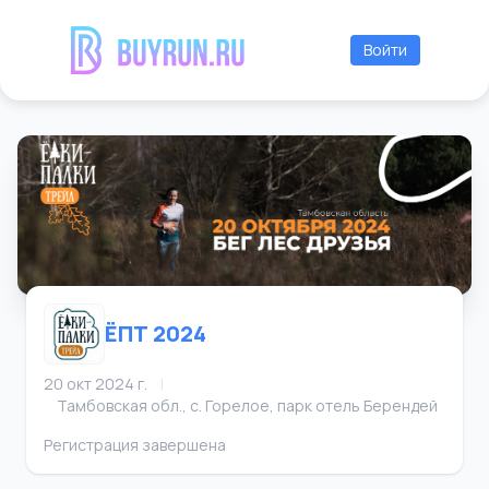
Войти
ЁПТ 2024
20 окт 2024 г.
|
Тамбовская обл., с. Горелое, парк отель Берендей
Регистрация завершена