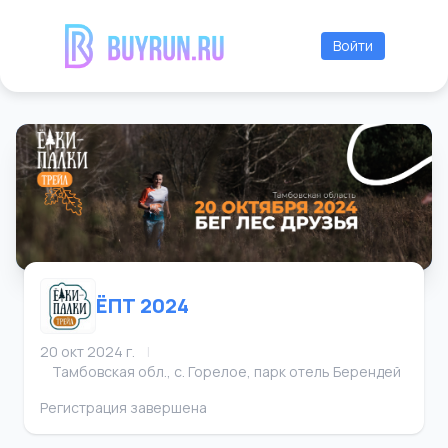
Войти
ЁПТ 2024
20 окт 2024 г.
|
Тамбовская обл., с. Горелое, парк отель Берендей
Регистрация завершена