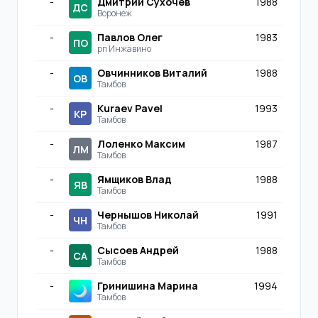
-
Дмитрий Сухочев
1988
ДС
Воронеж
-
Павлов Олег
1983
ПО
рп Инжавино
-
Овчинников Виталий
1988
ОВ
Тамбов
-
Kuraev Pavel
1993
KP
Тамбов
-
Лоленко Максим
1987
ЛМ
Тамбов
-
Ямщиков Влад
1988
ЯВ
Тамбов
-
Чернышов Николай
1991
ЧН
Тамбов
-
Сысоев Андрей
1988
СА
Тамбов
-
Гринишина Марина
1994
Тамбов