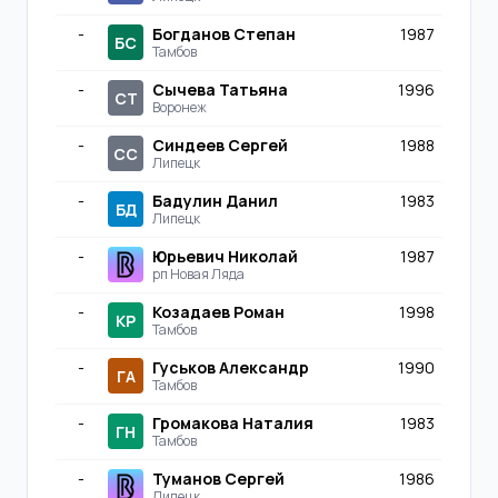
-
Богданов Степан
1987
БС
Тамбов
-
Сычева Татьяна
1996
СТ
Воронеж
-
Синдеев Сергей
1988
СС
Липецк
-
Бадулин Данил
1983
БД
Липецк
-
Юрьевич Николай
1987
рп Новая Ляда
-
Козадаев Роман
1998
КР
Тамбов
-
Гуськов Александр
1990
ГА
Тамбов
-
Громакова Наталия
1983
ГН
Тамбов
-
Туманов Сергей
1986
Липецк