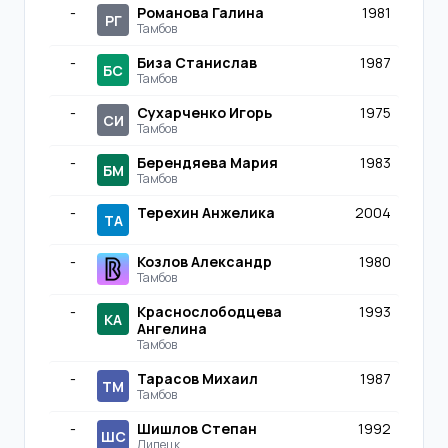
-
Романова Галина
1981
РГ
Тамбов
-
Биза Станислав
1987
БС
Тамбов
-
Сухарченко Игорь
1975
СИ
Тамбов
-
Берендяева Мария
1983
БМ
Тамбов
-
Терехин Анжелика
2004
ТА
-
Козлов Александр
1980
Тамбов
-
Краснослободцева
1993
КА
Ангелина
Тамбов
-
Тарасов Михаил
1987
ТМ
Тамбов
-
Шишлов Степан
1992
ШС
Липецк