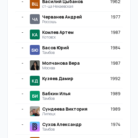
-
Василий Цыбанов
1962
ВЦ
ст-ца Нехаевская
-
Черванев Андрей
1977
ЧА
Россошь
-
Комлев Артем
1987
КА
Котовск
-
Басов Юрий
1984
БЮ
Тамбов
-
Молчанова Вера
1987
Москва
-
Кузяев Дамир
1992
КД
-
Бабкин Илья
1989
БИ
Тамбов
-
Сундеева Виктория
1989
Липецк
-
Сухов Александр
1974
Тамбов