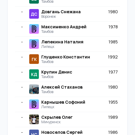
Тамбов
-
Довгань Снежана
1980
ДС
Воронеж
-
Максименко Андрей
1978
Тамбов
-
Лепекина Наталия
1985
Липецк
-
Глущенко Константин
1992
ГК
Тамбов
-
Крупин Денис
1977
КД
Тамбов
-
Алексей Стаханов
1980
Тамбов
-
Карнышев Софоний
1955
Липецк
-
Скрылев Олег
1989
Мичуринск
-
Новоселов Сергей
1986
НС