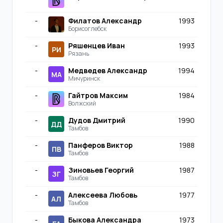
-
Филатов Александр
1993
Борисоглебск
-
Ряшенцев Иван
1993
РИ
Рязань
-
Медведев Александр
1994
МА
Мичуринск
-
Гайтров Максим
1984
Волжский
-
Дудов Дмитрий
1990
ДД
Тамбов
-
Панферов Виктор
1988
ПВ
Тамбов
-
Зиновьев Георгий
1987
ЗГ
Тамбов
-
Алексеева Любовь
1977
АЛ
Тамбов
-
Быкова Александра
1973