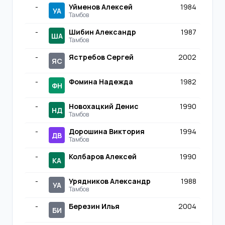
-
Уйменов Алексей
1984
УА
Тамбов
-
Шибин Александр
1987
ША
Тамбов
-
Ястребов Сергей
2002
ЯС
-
Фомина Надежда
1982
ФН
-
Новохацкий Денис
1990
НД
Тамбов
-
Дорошина Виктория
1994
ДВ
Тамбов
-
Колбаров Алексей
1990
КА
-
Урядников Александр
1988
УА
Тамбов
-
Березин Илья
2004
БИ