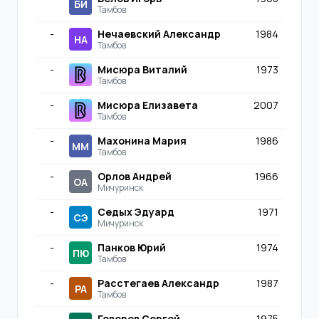
БИ
Тамбов
-
Нечаевский Александр
1984
НА
Тамбов
-
Мисюра Виталий
1973
Тамбов
-
Мисюра Елизавета
2007
Тамбов
-
Махонина Мария
1986
ММ
Тамбов
-
Орлов Андрей
1966
ОА
Мичуринск
-
Седых Эдуард
1971
СЭ
Мичуринск
-
Панков Юрий
1974
ПЮ
Тамбов
-
Расстегаев Александр
1987
РА
Тамбов
-
Говоров Сергей
1975