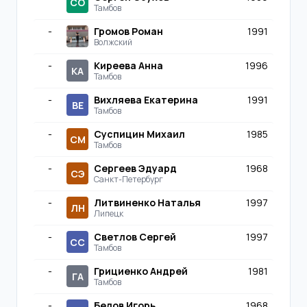
СО
Тамбов
-
Громов Роман
1991
Волжский
-
Киреева Анна
1996
КА
Тамбов
-
Вихляева Екатерина
1991
ВЕ
Тамбов
-
Суспицин Михаил
1985
СМ
Тамбов
-
Сергеев Эдуард
1968
СЭ
Санкт-Петербург
-
Литвиненко Наталья
1997
ЛН
Липецк
-
Светлов Сергей
1997
СС
Тамбов
-
Грициенко Андрей
1981
ГА
Тамбов
-
Белов Игорь
1968