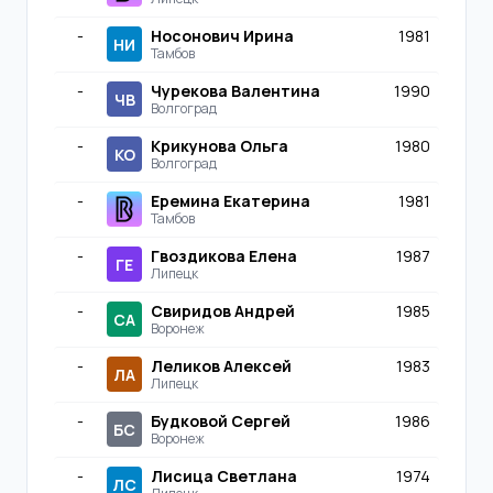
-
Носонович Ирина
1981
НИ
Тамбов
-
Чурекова Валентина
1990
ЧВ
Волгоград
-
Крикунова Ольга
1980
КО
Волгоград
-
Еремина Екатерина
1981
Тамбов
-
Гвоздикова Елена
1987
ГЕ
Липецк
-
Свиридов Андрей
1985
СА
Воронеж
-
Леликов Алексей
1983
ЛА
Липецк
-
Будковой Сергей
1986
БС
Воронеж
-
Лисица Светлана
1974
ЛС