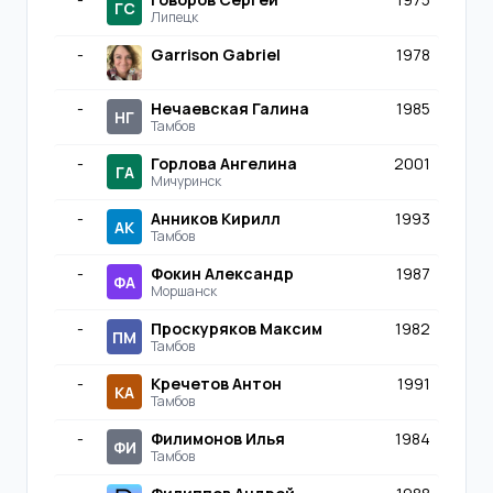
ГС
Липецк
-
Garrison Gabriel
1978
-
Нечаевская Галина
1985
НГ
Тамбов
-
Горлова Ангелина
2001
ГА
Мичуринск
-
Анников Кирилл
1993
АК
Тамбов
-
Фокин Александр
1987
ФА
Моршанск
-
Проскуряков Максим
1982
ПМ
Тамбов
-
Кречетов Антон
1991
КА
Тамбов
-
Филимонов Илья
1984
ФИ
Тамбов