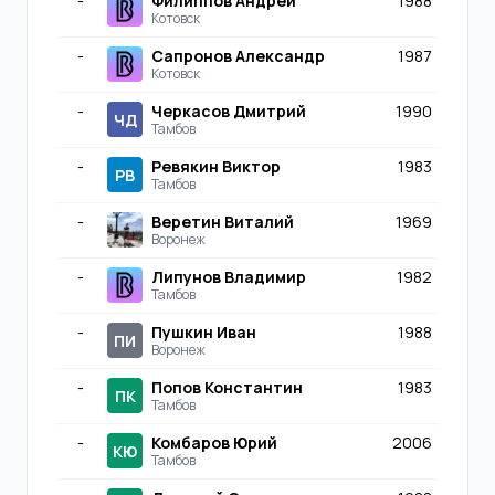
-
Филиппов Андрей
1988
Котовск
-
Сапронов Александр
1987
Котовск
-
Черкасов Дмитрий
1990
ЧД
Тамбов
-
Ревякин Виктор
1983
РВ
Тамбов
-
Веретин Виталий
1969
Воронеж
-
Липунов Владимир
1982
Тамбов
-
Пушкин Иван
1988
ПИ
Воронеж
-
Попов Константин
1983
ПК
Тамбов
-
Комбаров Юрий
2006
КЮ
Тамбов