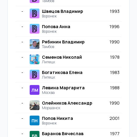
Тамбов
-
Швецов Владимир
1993
Воронеж
-
Попова Анна
1996
Воронеж
-
Рябинин Владимир
1990
Тамбов
-
Семенов Николай
1978
Липецк
-
Богатикова Елена
1983
Липецк
-
Левина Маргарита
1988
ЛМ
Москва
-
Олейников Александр
1990
Моршанск
-
Попов Никита
2001
ПН
Воронеж
-
Баранов Вячеслав
1977
БВ