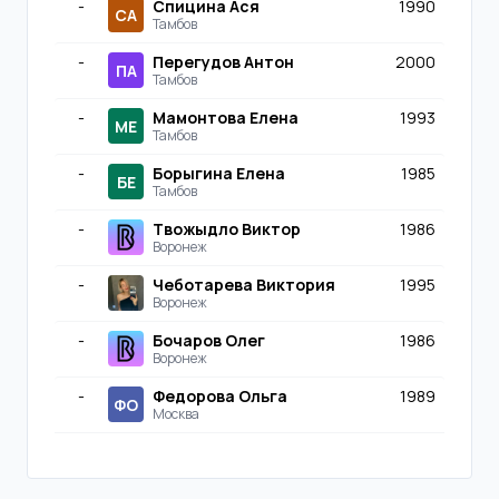
-
Спицина Ася
1990
СА
Тамбов
-
Перегудов Антон
2000
ПА
Тамбов
-
Мамонтова Елена
1993
МЕ
Тамбов
-
Борыгина Елена
1985
БЕ
Тамбов
-
Твожыдло Виктор
1986
Воронеж
-
Чеботарева Виктория
1995
Воронеж
-
Бочаров Олег
1986
Воронеж
-
Федорова Ольга
1989
ФО
Москва