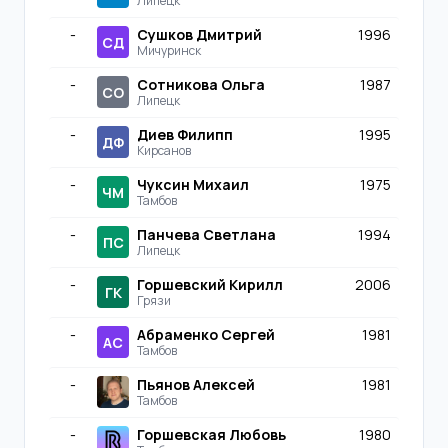
Липецк
-
Сушков Дмитрий
1996
СД
Мичуринск
-
Сотникова Ольга
1987
СО
Липецк
-
Диев Филипп
1995
ДФ
Кирсанов
-
Чуксин Михаил
1975
ЧМ
Тамбов
-
Панчева Светлана
1994
ПС
Липецк
-
Горшевский Кирилл
2006
ГК
Грязи
-
Абраменко Сергей
1981
АС
Тамбов
-
Пьянов Алексей
1981
Тамбов
-
Горшевская Любовь
1980