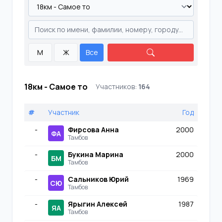
М
Ж
Все
18км - Самое то
Участников:
164
#
Участник
Год
-
Фирсова Анна
2000
ФА
Тамбов
-
Букина Марина
2000
БМ
Тамбов
-
Сальников Юрий
1969
СЮ
Тамбов
-
Ярыгин Алексей
1987
ЯА
Тамбов