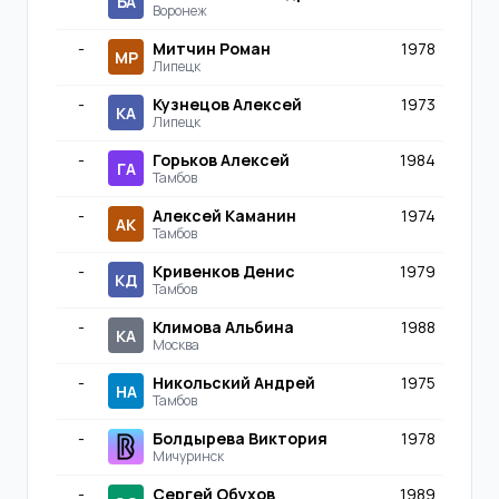
БА
Воронеж
-
Митчин Роман
1978
МР
Липецк
-
Кузнецов Алексей
1973
КА
Липецк
-
Горьков Алексей
1984
ГА
Тамбов
-
Алексей Каманин
1974
АК
Тамбов
-
Кривенков Денис
1979
КД
Тамбов
-
Климова Альбина
1988
КА
Москва
-
Никольский Андрей
1975
НА
Тамбов
-
Болдырева Виктория
1978
Мичуринск
-
Сергей Обухов
1989