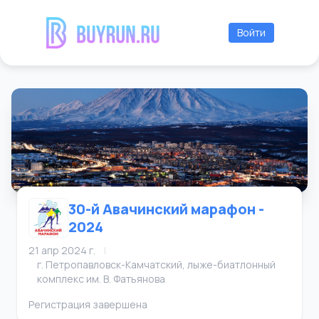
Войти
30-й Авачинский марафон -
2024
21 апр 2024 г.
|
г. Петропавловск-Камчатский, лыже-биатлонный
комплекс им. В. Фатьянова
Регистрация завершена