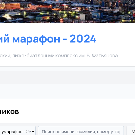
ий марафон - 2024
ский, лыже-биатлонный комплекс им. В. Фатьянова
ников