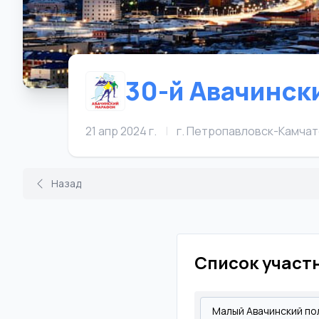
30-й Авачинск
21 апр 2024 г.
|
г. Петропавловск-Камчат
Назад
Список участ