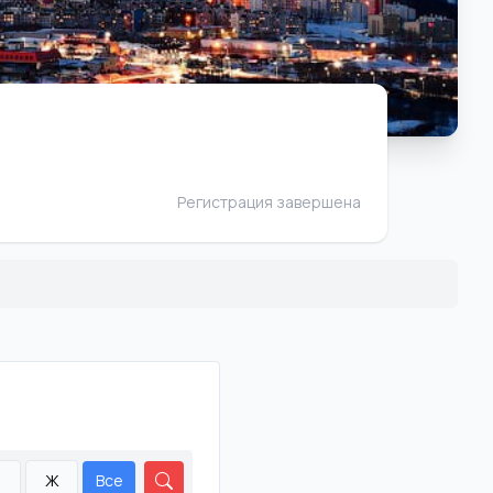
Регистрация завершена
М
Ж
Все