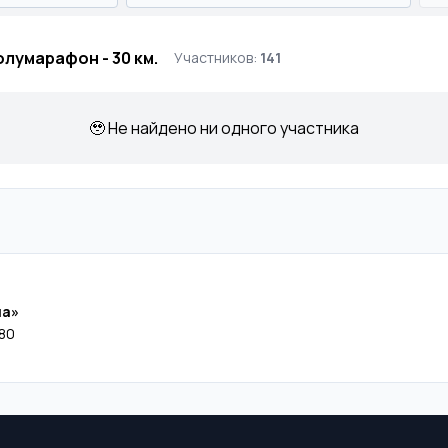
лумарафон - 30 км.
Участников:
141
🥹 Не найдено ни одного участника
ча»
80