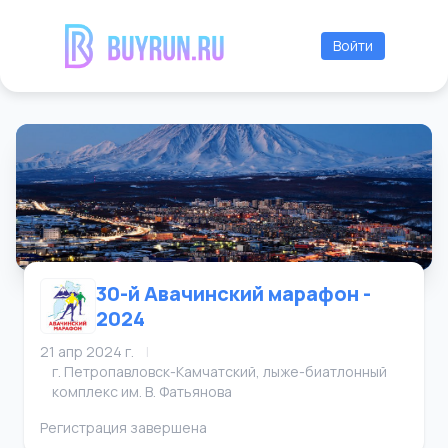
Войти
30-й Авачинский марафон -
2024
21 апр 2024 г.
|
г. Петропавловск-Камчатский, лыже-биатлонный
комплекс им. В. Фатьянова
Регистрация завершена