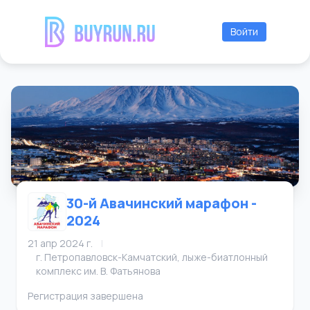
Войти
30-й Авачинский марафон -
2024
21 апр 2024 г.
|
г. Петропавловск-Камчатский, лыже-биатлонный
комплекс им. В. Фатьянова
Регистрация завершена