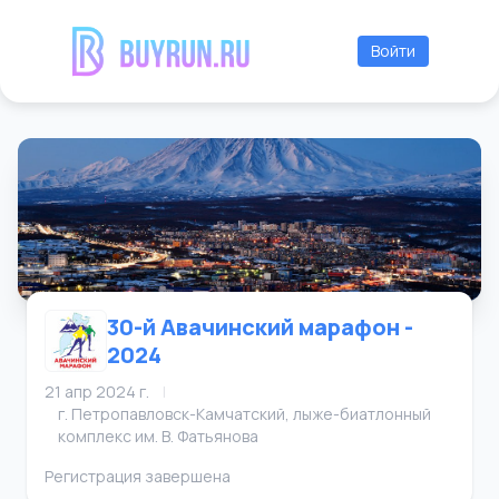
Войти
30-й Авачинский марафон -
2024
21 апр 2024 г.
|
г. Петропавловск-Камчатский, лыже-биатлонный
комплекс им. В. Фатьянова
Регистрация завершена